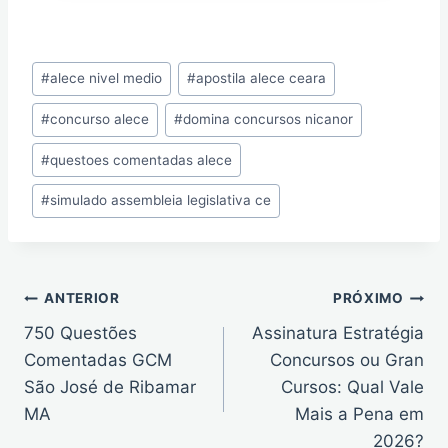
Tags
#
alece nivel medio
#
apostila alece ceara
do
#
concurso alece
#
domina concursos nicanor
Post:
#
questoes comentadas alece
#
simulado assembleia legislativa ce
Navegação
ANTERIOR
PRÓXIMO
de
750 Questões
Assinatura Estratégia
Post
Comentadas GCM
Concursos ou Gran
São José de Ribamar
Cursos: Qual Vale
MA
Mais a Pena em
2026?