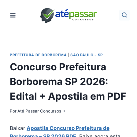
Pular
para
o
Conteúdo
PREFEITURA DE BORBOREMA
|
SÃO PAULO - SP
Concurso Prefeitura
Borborema SP 2026:
Edital + Apostila em PDF
Por
Até Passar Concursos
Baixar
Apostila Concurso Prefeitura de
Borborema – SP 2026 PDF
. Baixe agora esta