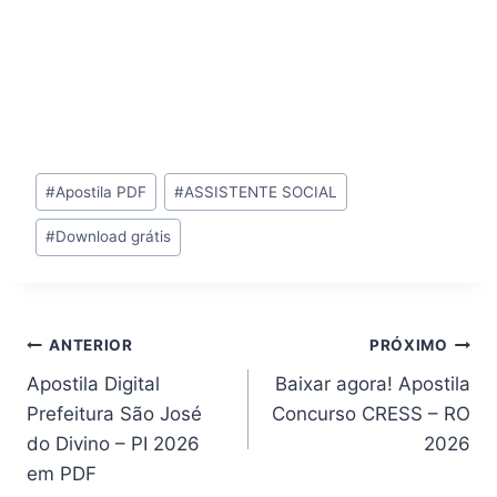
Tags
#
Apostila PDF
#
ASSISTENTE SOCIAL
do
#
Download grátis
Post:
Navegação
ANTERIOR
PRÓXIMO
Apostila Digital
Baixar agora! Apostila
de
Prefeitura São José
Concurso CRESS – RO
Post
do Divino – PI 2026
2026
em PDF