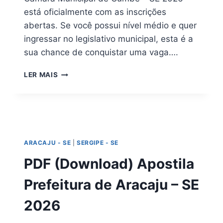
está oficialmente com as inscrições
abertas. Se você possui nível médio e quer
ingressar no legislativo municipal, esta é a
sua chance de conquistar uma vaga….
APOSTILA
LER MAIS
CÂMARA
DE
CUMBE
SE
2026
|
ARACAJU - SE
|
SERGIPE - SE
DIGITAL
EM
PDF (Download) Apostila
PDF
(DOWNLOAD)
Prefeitura de Aracaju – SE
2026