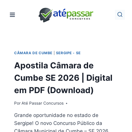
Pular
para
o
Conteúdo
CÂMARA DE CUMBE
|
SERGIPE - SE
Apostila Câmara de
Cumbe SE 2026 | Digital
em PDF (Download)
Por
Até Passar Concursos
Grande oportunidade no estado de
Sergipe! O novo Concurso Público da
Câmara Municipal de Cumbe – SE 2026