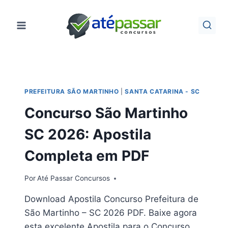
Pular
para
o
Conteúdo
PREFEITURA SÃO MARTINHO
|
SANTA CATARINA - SC
Concurso São Martinho
SC 2026: Apostila
Completa em PDF
Por
Até Passar Concursos
Download Apostila Concurso Prefeitura de
São Martinho – SC 2026 PDF. Baixe agora
esta excelente Apostila para o Concurso