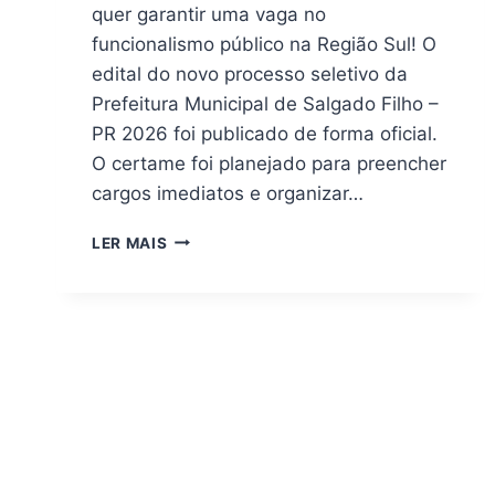
quer garantir uma vaga no
funcionalismo público na Região Sul! O
edital do novo processo seletivo da
Prefeitura Municipal de Salgado Filho –
PR 2026 foi publicado de forma oficial.
O certame foi planejado para preencher
cargos imediatos e organizar…
DOWNLOAD
LER MAIS
(PDF)
APOSTILA
PREFEITURA
DE
SALGADO
FILHO
PR
2026