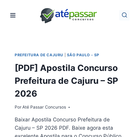
Pular
para
o
Conteúdo
PREFEITURA DE CAJURU
|
SÃO PAULO - SP
[PDF] Apostila Concurso
Prefeitura de Cajuru – SP
2026
Por
Até Passar Concursos
Baixar Apostila Concurso Prefeitura de
Cajuru – SP 2026 PDF. Baixe agora esta
excelente Apostila para o Concurso Público