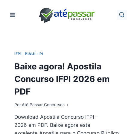
Pular
para
o
Conteúdo
IFPI
|
PIAUÍ - PI
Baixe agora! Apostila
Concurso IFPI 2026 em
PDF
Por
Até Passar Concursos
Download Apostila Concurso IFPI –
2026 em PDF. Baixe agora esta
excelente Apostila para o Concurso Público