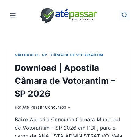
Pular
para
o
Conteúdo
SÃO PAULO - SP
|
CÂMARA DE VOTORANTIM
Download | Apostila
Câmara de Votorantim –
SP 2026
Por
Até Passar Concursos
Baixe Apostila Concurso Câmara Municipal
de Votorantim – SP 2026 em PDF, para o
cargo de ANALISTA ADMINISTRATIVO. Veja