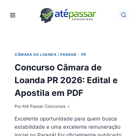
Pular
para
o
Conteúdo
CÂMARA DE LOANDA
|
PARANÁ - PR
Concurso Câmara de
Loanda PR 2026: Edital e
Apostila em PDF
Por
Até Passar Concursos
Excelente oportunidade para quem busca
estabilidade e uma excelente remuneração
inicial no Paraná! Foi oficialmente publicado