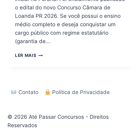
o edital do novo Concurso Câmara de
Loanda PR 2026. Se você possui o ensino
médio completo e deseja conquistar um
cargo público com regime estatutário
(garantia de…
CONCURSO
LER MAIS
CÂMARA
DE
LOANDA
PR
2026:
Contato
Política de Privacidade
EDITAL
E
APOSTILA
EM
© 2026 Até Passar Concursos - Direitos
PDF
Reservados