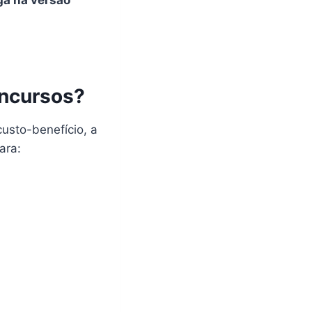
oncursos?
usto-benefício, a
para: