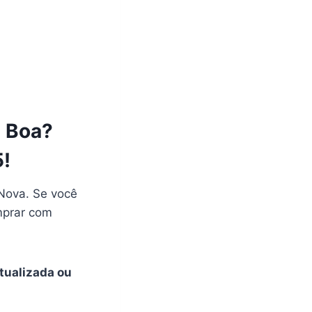
é Boa?
5!
Nova. Se você
mprar com
tualizada ou