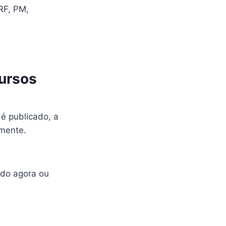
RF, PM,
ursos
é publicado, a
lmente.
ndo agora ou