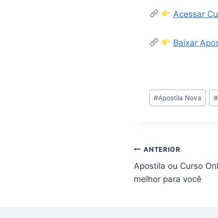
Acessar Cu
Baixar Apos
Tags
#
Apostila Nova
do
Post:
Navegação
ANTERIOR
Apostila ou Curso On
de
melhor para você
Post