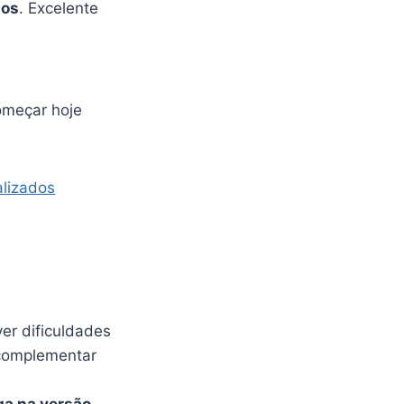
dos
. Excelente
omeçar hoje
alizados
ver dificuldades
 complementar
ga na versão