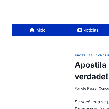
Pular
para
o
Conteúdo
Início
Notícias
APOSTILAS
|
CONCUR
Apostila
verdade!
Por
Até Passar Concu
Se você está se 
Concursos
, é n