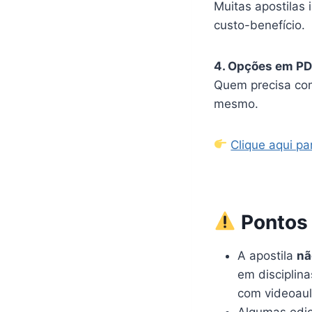
Muitas apostilas
custo-benefício.
4. Opções em PD
Quem precisa com
mesmo.
Clique aqui p
Pontos
A apostila
nã
em disciplin
com videoaul
Algumas edi