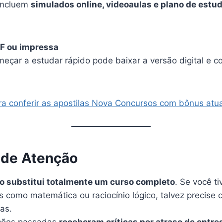
 incluem
simulados online, videoaulas e plano de estu
F ou impressa
eçar a estudar rápido pode baixar a versão digital e c
ara conferir as apostilas Nova Concursos com bônus atu
 de Atenção
o substitui totalmente um curso completo
. Se você ti
as como matemática ou raciocínio lógico, talvez precise
as.
ções passadas
receberam críticas por atraso de entre