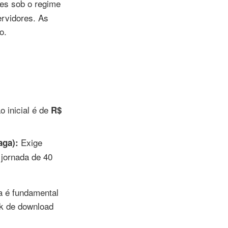
es sob o regime
ervidores. As
o.
 inicial é de
R$
Exige
aga):
jornada de 40
a é fundamental
nk de download