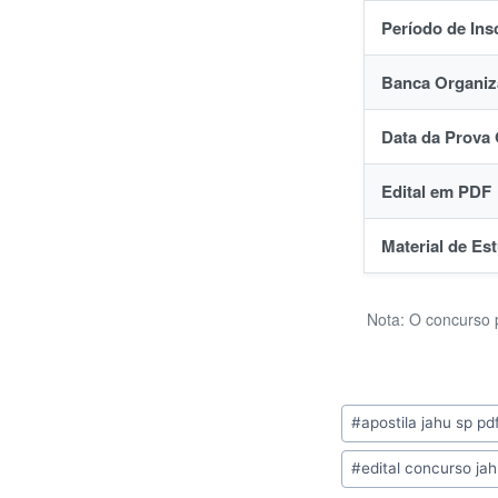
Período de Ins
Banca Organiz
Data da Prova 
Edital em PDF
Material de E
Nota: O concurso p
Tags
#
apostila jahu sp pd
do
#
edital concurso jah
Post: