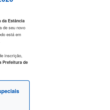
a da Estância
ra de seu novo
redo está em
.
e inscrição,
a Prefeitura de
speciais