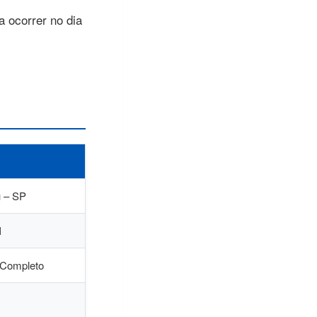
a ocorrer no dia
u – SP
I
 Completo