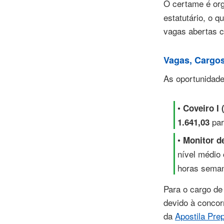
O certame é or
estatutário, o q
vagas abertas c
Vagas, Cargo
As oportunidade
•
Coveiro I 
par
1.641,03
•
Monitor d
nível médio
horas seman
Para o cargo de
devido à concor
da
Apostila Pre