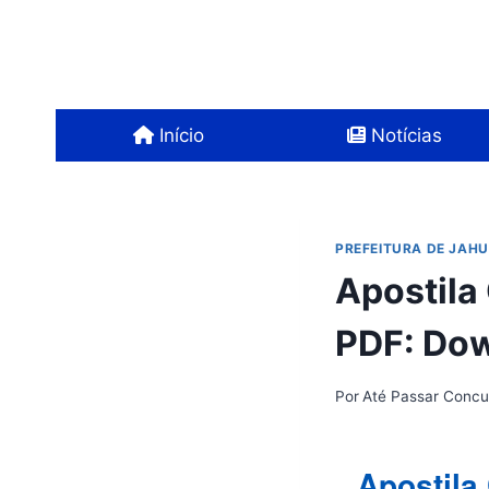
Pular
para
o
Conteúdo
Início
Notícias
PREFEITURA DE JAHU
Apostila
PDF: Do
Por
Até Passar Concu
Apostila