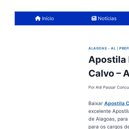
Pular
para
Início
Notícias
o
Conteúdo
ALAGOAS - AL
|
PREF
Apostila 
Calvo – 
Por
Até Passar Concu
Baixar
Apostila 
excelente Apostil
de Alagoas, par
para os cargos 