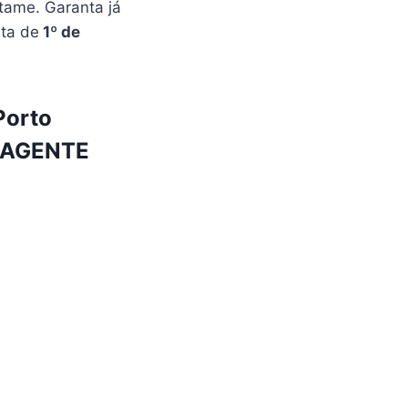
tame. Garanta já
sta de
1º de
Porto
e AGENTE