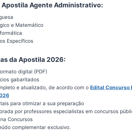
Apostila Agente Administrativo:
uguesa
ógico e Matemático
formática
s Específicos
cas da Apostila 2026:
ormato digital (PDF)
ícios gabaritados
pleto e atualizado, de acordo com o
Edital Concurso 
2026
itais para otimizar a sua preparação
borada por professores especialistas em concursos públ
ina Concursos
údo complementar exclusivo.