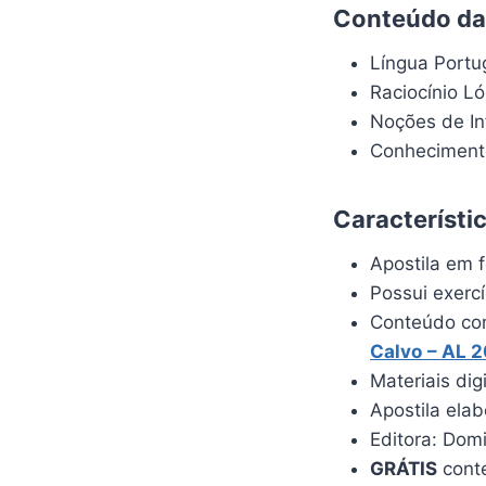
Conteúdo da 
Língua Port
Raciocínio L
Noções de In
Conhecimento
Característi
Apostila em f
Possui exerc
Conteúdo com
Calvo
– AL 
Materiais dig
Apostila ela
Editora: Dom
GRÁTIS
conte