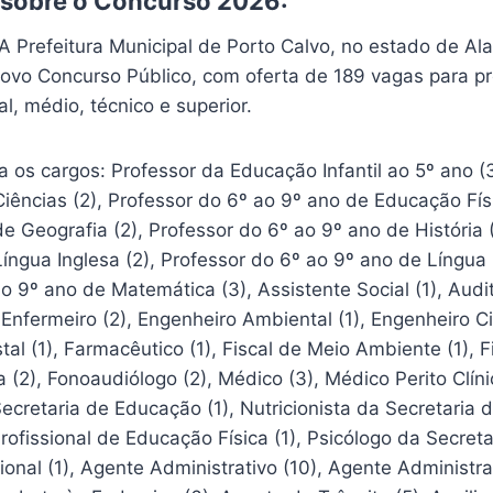
 sobre o Concurso 2026:
 A Prefeitura Municipal de Porto Calvo, no estado de Al
ovo Concurso Público, com oferta de 189 vagas para pr
l, médio, técnico e superior.
 os cargos: Professor da Educação Infantil ao 5º ano (
iências (2), Professor do 6º ao 9º ano de Educação Físi
e Geografia (2), Professor do 6º ao 9º ano de História 
íngua Inglesa (2), Professor do 6º ao 9º ano de Língua
o 9º ano de Matemática (3), Assistente Social (1), Audi
 Enfermeiro (2), Engenheiro Ambiental (1), Engenheiro Civ
tal (1), Farmacêutico (1), Fiscal de Meio Ambiente (1), F
a (2), Fonoaudiólogo (2), Médico (3), Médico Perito Clíni
Secretaria de Educação (1), Nutricionista da Secretaria 
rofissional de Educação Física (1), Psicólogo da Secreta
onal (1), Agente Administrativo (10), Agente Administr