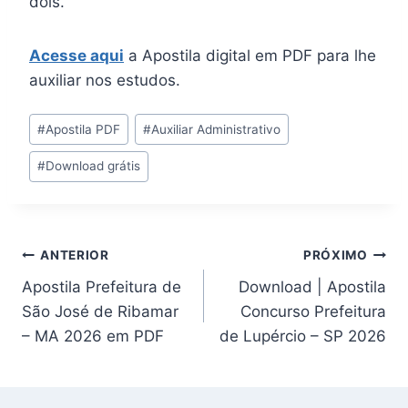
dois.
Acesse aqui
a Apostila digital em PDF para lhe
auxiliar nos estudos.
Tags
#
Apostila PDF
#
Auxiliar Administrativo
do
#
Download grátis
Post:
Navegação
ANTERIOR
PRÓXIMO
Apostila Prefeitura de
Download | Apostila
de
São José de Ribamar
Concurso Prefeitura
Post
– MA 2026 em PDF
de Lupércio – SP 2026