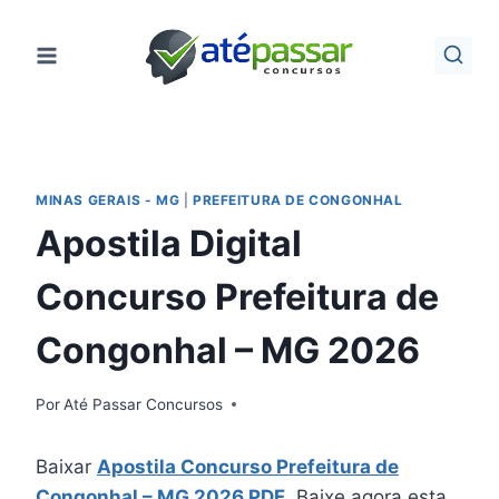
Pular
para
o
Conteúdo
MINAS GERAIS - MG
|
PREFEITURA DE CONGONHAL
Apostila Digital
Concurso Prefeitura de
Congonhal – MG 2026
Por
Até Passar Concursos
Baixar
Apostila Concurso Prefeitura de
Congonhal – MG 2026 PDF
. Baixe agora esta