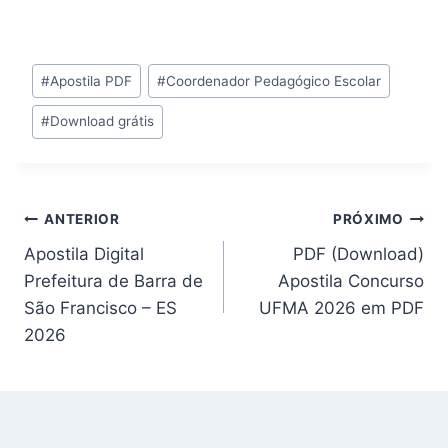
Tags
#
Apostila PDF
#
Coordenador Pedagógico Escolar
do
#
Download grátis
Post:
Navegação
ANTERIOR
PRÓXIMO
Apostila Digital
PDF (Download)
de
Prefeitura de Barra de
Apostila Concurso
Post
São Francisco – ES
UFMA 2026 em PDF
2026