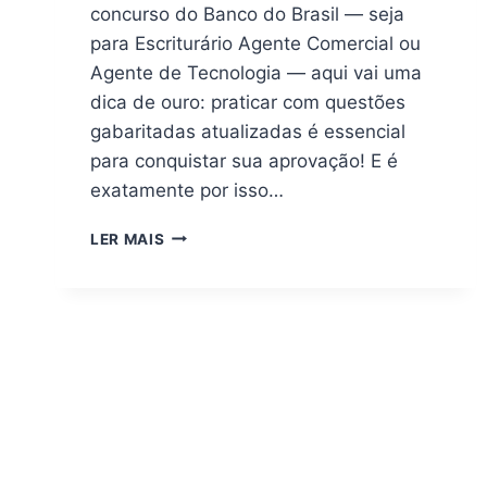
concurso do Banco do Brasil — seja
para Escriturário Agente Comercial ou
Agente de Tecnologia — aqui vai uma
dica de ouro: praticar com questões
gabaritadas atualizadas é essencial
para conquistar sua aprovação! E é
exatamente por isso…
PASSE
LER MAIS
NO
BANCO
DO
BRASIL
COM
1.200
QUESTÕES
COMENTADAS