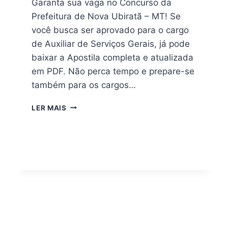
Garanta sua vaga no Concurso da
Prefeitura de Nova Ubiratã – MT! Se
você busca ser aprovado para o cargo
de Auxiliar de Serviços Gerais, já pode
baixar a Apostila completa e atualizada
em PDF. Não perca tempo e prepare-se
também para os cargos…
CONCURSO
LER MAIS
NOVA
UBIRATÃ
MT
2026:
BAIXE
A
APOSTILA
COMPLETA
PDF