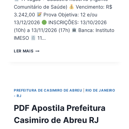
Comunitário de Saúde)
Vencimento: R$
3.242,00
Prova Objetiva: 12 e/ou
13/12/2026
INSCRIÇÕES: 13/10/2026
(10h) a 13/11/2026 (17h)
Banca: Instituto
IMESO
11…
BAIXE
LER MAIS
AGORA!
APOSTILA
PREFEITURA
DE
BERIZAL
MG
PREFEITURA DE CASIMIRO DE ABREU
|
RIO DE JANEIRO
2026
- RJ
EM
PDF
PDF Apostila Prefeitura
Casimiro de Abreu RJ