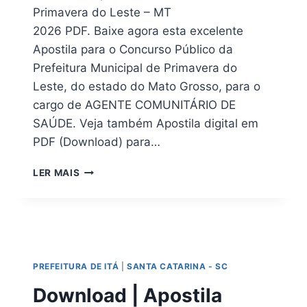
Primavera do Leste – MT
2026 PDF. Baixe agora esta excelente
Apostila para o Concurso Público da
Prefeitura Municipal de Primavera do
Leste, do estado do Mato Grosso, para o
cargo de AGENTE COMUNITÁRIO DE
SAÚDE. Veja também Apostila digital em
PDF (Download) para…
PDF
LER MAIS
(DOWNLOAD)
APOSTILA
PRIMAVERA
DO
LESTE
MT
PREFEITURA DE ITÁ
|
SANTA CATARINA - SC
2026
Download | Apostila