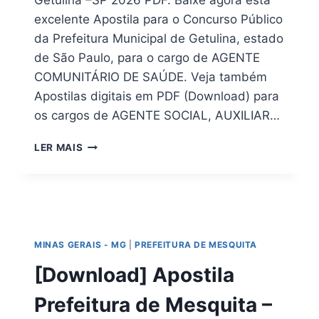
Getulina –SP 2026 PDF. Baixe agora esta
excelente Apostila para o Concurso Público
da Prefeitura Municipal de Getulina, estado
de São Paulo, para o cargo de AGENTE
COMUNITÁRIO DE SAÚDE. Veja também
Apostilas digitais em PDF (Download) para
os cargos de AGENTE SOCIAL, AUXILIAR…
PDF
LER MAIS
(DOWNLOAD)
APOSTILA
PREFEITURA
DE
GETULINA
–
MINAS GERAIS - MG
|
PREFEITURA DE MESQUITA
SP
2026
[Download] Apostila
Prefeitura de Mesquita –