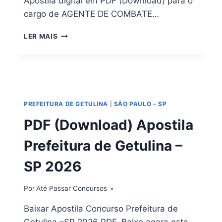
Apostila digital em PDF (Download) para o
cargo de AGENTE DE COMBATE…
APOSTILA
LER MAIS
DIGITAL
CONCURSO
PREFEITURA
DE
CASTRO
PR
PREFEITURA DE GETULINA
|
SÃO PAULO - SP
2026
EM
PDF (Download) Apostila
PDF
Prefeitura de Getulina –
SP 2026
Por
Até Passar Concursos
Baixar Apostila Concurso Prefeitura de