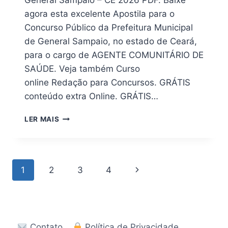
agora esta excelente Apostila para o
Concurso Público da Prefeitura Municipal
de General Sampaio, no estado de Ceará,
para o cargo de AGENTE COMUNITÁRIO DE
SAÚDE. Veja também Curso
online Redação para Concursos. GRÁTIS
conteúdo extra Online. GRÁTIS…
DOWNLOAD
LER MAIS
|
APOSTILA
PREFEITURA
GENERAL
Navegação
Página
1
2
3
4
SAMPAIO
CE
da
Seguinte
2026
EM
Página
PDF
Contato
Política de Privacidade