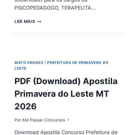
PSICOPEDAGOGO, TERAPEUTA…
DOWNLOAD
LER MAIS
|
APOSTILA
PREFEITURA
DE
CUSTÓDIA
PE
MATO GROSSO
|
PREFEITURA DE PRIMAVERA DO
2026
LESTE
EM
PDF
PDF (Download) Apostila
Primavera do Leste MT
2026
Por
Até Passar Concursos
Download Apostila Concurso Prefeitura de