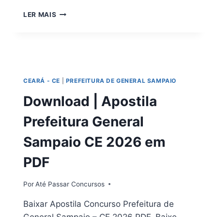
DOWNLOAD
LER MAIS
|
APOSTILA
PREFEITURA
DE
CAJAZEIRAS
–
CEARÁ - CE
|
PREFEITURA DE GENERAL SAMPAIO
PB
2026
Download | Apostila
PDF
Prefeitura General
Sampaio CE 2026 em
PDF
Por
Até Passar Concursos
Baixar Apostila Concurso Prefeitura de
General Sampaio – CE 2026 PDF. Baixe