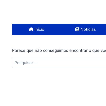
Pular
para
o
Conteúdo
Início
Notícias
Parece que não conseguimos encontrar o que voc
Pesquisar
por: