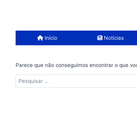
Pular
para
o
Conteúdo
Início
Notícias
Parece que não conseguimos encontrar o que voc
Pesquisar
por: