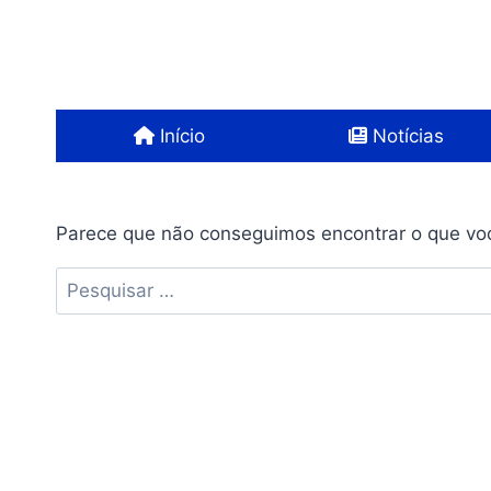
Pular
para
o
Conteúdo
Início
Notícias
Parece que não conseguimos encontrar o que voc
Pesquisar
por: