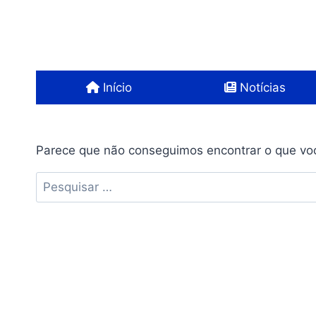
Pular
para
o
Conteúdo
Início
Notícias
Parece que não conseguimos encontrar o que voc
Pesquisar
por: