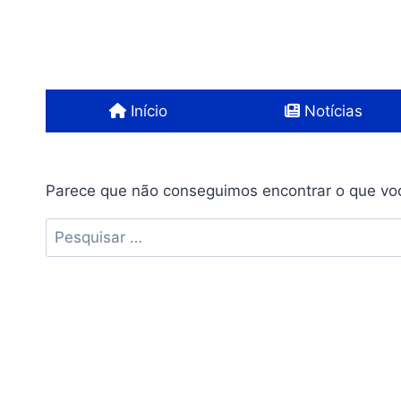
Pular
para
o
Conteúdo
Início
Notícias
Parece que não conseguimos encontrar o que voc
Pesquisar
por: