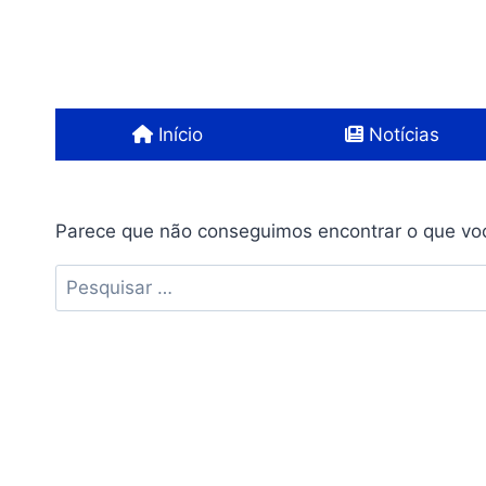
Pular
para
o
Conteúdo
Início
Notícias
Parece que não conseguimos encontrar o que voc
Pesquisar
por: