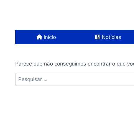
Pular
para
o
Conteúdo
Início
Notícias
Parece que não conseguimos encontrar o que voc
Pesquisar
por: