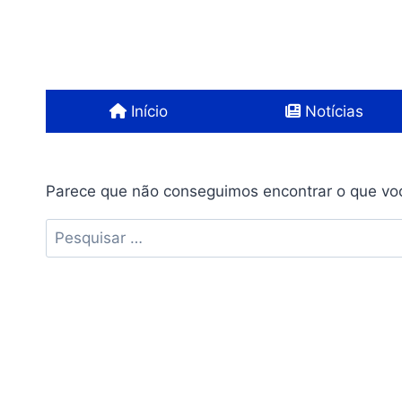
Pular
para
o
Conteúdo
Início
Notícias
Parece que não conseguimos encontrar o que voc
Pesquisar
por: