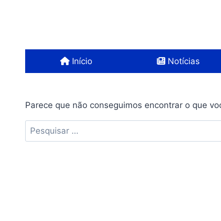
Pular
para
o
Conteúdo
Início
Notícias
Parece que não conseguimos encontrar o que voc
Pesquisar
por: