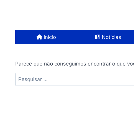
Pular
para
o
Conteúdo
Início
Notícias
Parece que não conseguimos encontrar o que voc
Pesquisar
por: