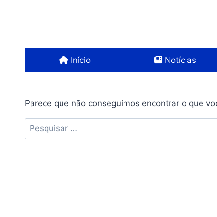
Pular
para
o
Conteúdo
Início
Notícias
Parece que não conseguimos encontrar o que voc
Pesquisar
por: