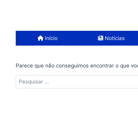
Pular
para
o
Conteúdo
Início
Notícias
Parece que não conseguimos encontrar o que voc
Pesquisar
por: