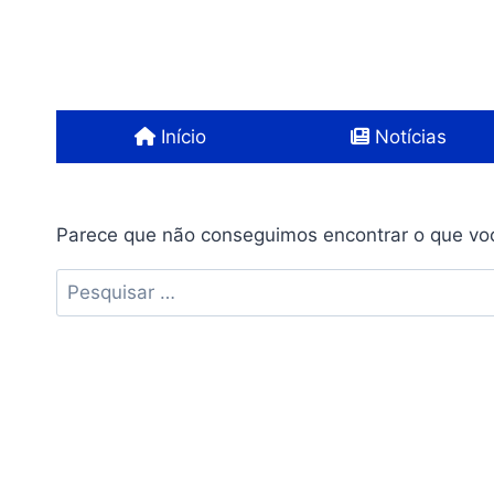
Pular
para
o
Conteúdo
Início
Notícias
Parece que não conseguimos encontrar o que voc
Pesquisar
por: