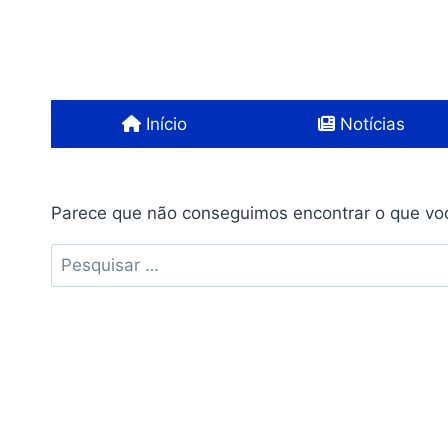
Pular
para
o
Conteúdo
Início
Notícias
Parece que não conseguimos encontrar o que voc
Pesquisar
por: