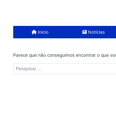
Pular
para
o
Conteúdo
Início
Notícias
Parece que não conseguimos encontrar o que voc
Pesquisar
por: