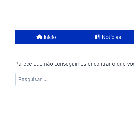
Pular
para
o
Conteúdo
Início
Notícias
Parece que não conseguimos encontrar o que voc
Pesquisar
por: